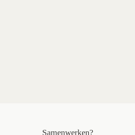
Aantal kamers
59
Ontwerp
In house concept
Fotografie
Amelie Soenen
Merken in dit project
Indera
Oniro
Mobitec
Pedrali
Fameg
Samenwerken?