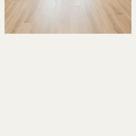
Locatie
Balen, België
Publieke ruimten
Grand café