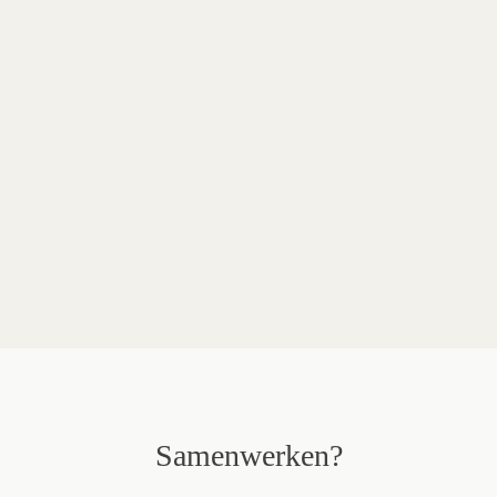
Ontwerp
Deusjevoo
Fotografie
Renaat Nijs
Merken in dit project
Moome
Sedus
Jardinico
Robberechts
Hay
Samenwerken?