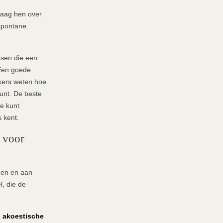
raag hen over
 spontane
nsen die een
Een goede
kers weten hoe
unt. De beste
e kunt
s kent.
n voor
rden en aan
, die de
n
akoestische