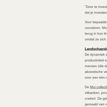
“Door te inves
dat je investee
Voor bepaald
cocreëren. Moe
terug in hun t
omdat ze zich 
Landschapsk
De dynamiek di
productiviteit
mensen (die da
akoestische ve
voor een één-op
De
Moi collect
zitbanken, pri
creëert. De ge
gemaakt van re