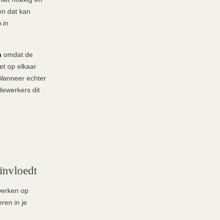
en dat kan
 in
n
omdat de
et op elkaar
. Wanneer echter
edewerkers dit
ïnvloedt
werken op
ren in je