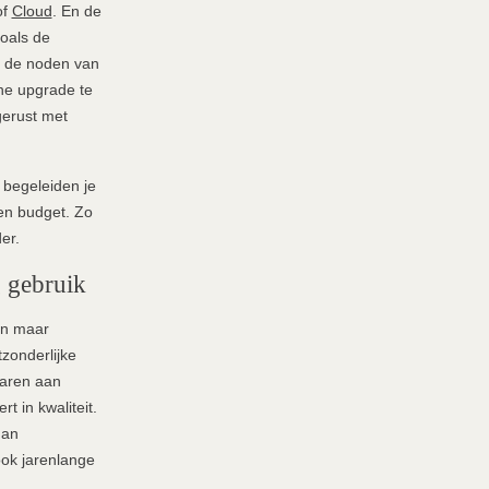
of
Cloud
. En de
oals de
ns de noden van
ne upgrade te
gerust met
begeleiden je
en budget. Zo
er.
g gebruik
en maar
tzonderlijke
 jaren aan
t in kwaliteit.
dan
ook jarenlange