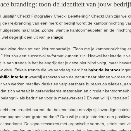
ace branding: toon de identiteit van jouw bedrij
uisstijl? Check! Fotografie? Check! Belettering? Check! Dan zijn we kl
ij de (re)branding van een merk of bedrijf wordt de kantoorinrichting va
f uitgesteld naar later. Zonde, want je kantoormeubelen en de inrichtin
wel degelijk deel uit van je
imago
.
ee witte doos tot een kleurenparadijs. “Toon me je kantoorinrichting en
jf.” Het zou een succesvol tv-format kunnen zijn. Hoewel het interieur v
is aan trends is het belangrijk dat je deze niet blind volgt, maar bewust
uw visie. Enkele trends die we vandaag zien: het
hybride kantoor
inger
hilic interieur
waarbij aspecten van de natuur naar binnen worden ge
er van werken met flex desks en verplaatsbare bureaus op wieltjes, aa
at zich vertaalt in gerecycleerde materialen en circulair kantoormeub
 belangrijk als bedrijf en voor je medewerkers? En wat wil jij uitstralen?
beeld een creatief bureau dat bekend staat om zijn spitsvondige instek
campagnes voor grote merken? Dan wil je dat je interieur een positieve 
el overkomt. Designaccessoires met organische vormen, zetels met vlo
ttafels, poefen en krukken zorgen ervoor dat je kantoorinrichting zeker 