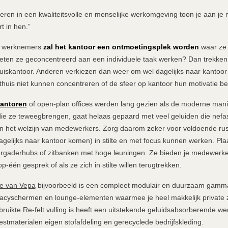
teren in een kwaliteitsvolle en menselijke werkomgeving toon je aan j
rt in hen.”
e werknemers
zal het kantoor een ontmoetingsplek worden
waar ze
ten ze geconcentreerd aan een individuele taak werken? Dan trekken z
huiskantoor. Anderen verkiezen dan weer om wel dagelijks naar kantoor
thuis niet kunnen concentreren of de sfeer op kantoor hun motivatie be
antoren
of open-plan offices werden lang gezien als de moderne mani
e ze teweegbrengen, gaat helaas gepaard met veel geluiden die nefast
 en het welzijn van medewerkers. Zorg daarom zeker voor voldoende ru
gelijks naar kantoor komen) in stilte en met focus kunnen werken. Pla
rgaderhubs of zitbanken met hoge leuningen. Ze bieden je medewerker
-één gesprek of als ze zich in stilte willen terugtrekken.
ie van Vepa
bijvoorbeeld is een compleet modulair en duurzaam gamm
vacyschermen en lounge-elementen waarmee je heel makkelijk private 
bruikte Re-felt vulling is heeft een uitstekende geluidsabsorberende wer
stmaterialen eigen stofafdeling en gerecyclede bedrijfskleding.