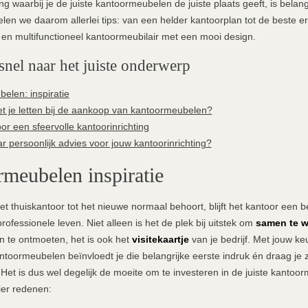
ng waarbij je de juiste kantoormeubelen de juiste plaats geeft, is belang
elen we daarom allerlei tips: van een helder kantoorplan tot de beste 
en multifunctioneel kantoormeubilair met een mooi design.
snel naar het juiste onderwerp
elen: inspiratie
 je letten bij de aankoop van kantoormeubelen?
or een sfeervolle kantoorinrichting
 persoonlijk advies voor jouw kantoorinrichting?
meubelen inspiratie
t thuiskantoor tot het nieuwe normaal behoort, blijft het kantoor een be
rofessionele leven. Niet alleen is het de plek bij uitstek om
samen te 
 te ontmoeten, het is ook het
visitekaartje
van je bedrijf. Met jouw ke
antoormeubelen beïnvloedt je die belangrijke eerste indruk én draag je 
et is dus wel degelijk de moeite om te investeren in de juiste kantoo
ier redenen: