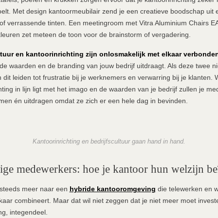
oelt. Met design kantoormeubilair zend je een creatieve boodschap uit 
e of verrassende tinten. Een meetingroom met Vitra Aluminium Chairs EA
kleuren zet meteen de toon voor de brainstorm of vergadering.
ltuur en kantoorinrichting zijn onlosmakelijk met elkaar verbonde
 de waarden en de branding van jouw bedrijf uitdraagt. Als deze twee ni
 dit leiden tot frustratie bij je werknemers en verwarring bij je klanten
hting in lijn ligt met het imago en de waarden van je bedrijf zullen je m
men én uitdragen omdat ze zich er een hele dag in bevinden.
Kantoorinrichting en bedrijfscultuur gaan hand in hand.
ige medewerkers: hoe je kantoor hun welzijn be
steeds meer naar een
hybride kantooromgeving
die telewerken en 
kaar combineert. Maar dat wil niet zeggen dat je niet meer moet investe
ng, integendeel.