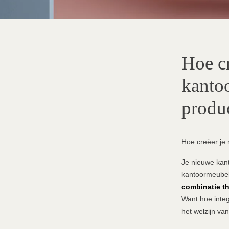
Hoe cr
kanto
produ
Hoe creëer je 
Je nieuwe kant
kantoormeubele
combinatie t
Want hoe integ
het welzijn va