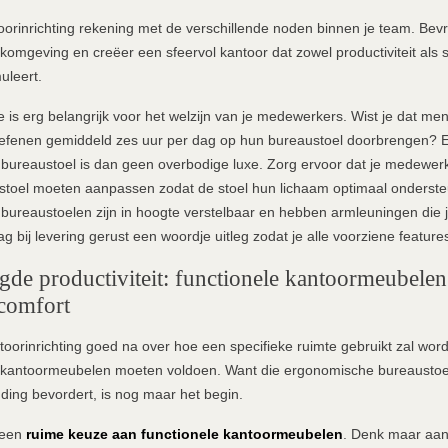
toorinrichting rekening met de verschillende noden binnen je team. Bev
komgeving en creëer een sfeervol kantoor dat zowel productiviteit als
muleert.
is erg belangrijk voor het welzijn van je medewerkers. Wist je dat me
oefenen gemiddeld zes uur per dag op hun bureaustoel doorbrengen? 
bureaustoel is dan geen overbodige luxe. Zorg ervoor dat je medewer
stoel moeten aanpassen zodat de stoel hun lichaam optimaal onderste
ureaustoelen zijn in hoogte verstelbaar en hebben armleuningen die j
ag bij levering gerust een woordje uitleg zodat je alle voorziene feature
gde productiviteit: functionele kantoormeubele
 comfort
ntoorinrichting goed na over hoe een specifieke ruimte gebruikt zal wo
e kantoormeubelen moeten voldoen. Want die ergonomische bureaustoel
uding bevordert, is nog maar het begin.
 een
ruime keuze aan functionele kantoormeubelen
. Denk maar aa