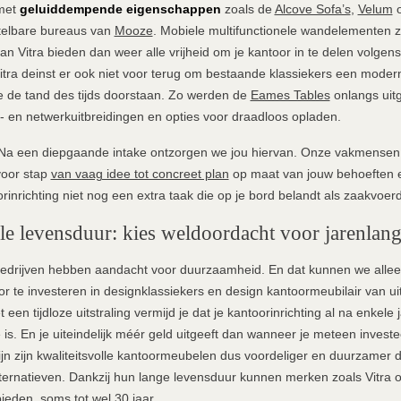
met
geluiddempende eigenschappen
zoals de
Alcove Sofa’s
,
Velum
stelbare bureaus van
Mooze
. Mobiele multifunctionele wandelementen z
an Vitra bieden dan weer alle vrijheid om je kantoor in te delen volge
tra deinst er ook niet voor terug om bestaande klassiekers een moder
 de tand des tijds doorstaan. Zo werden de
Eames Tables
onlangs uit
- en netwerkuitbreidingen en opties voor draadloos opladen.
Na een diepgaande intake ontzorgen we jou hiervan. Onze vakmensen 
voor stap
van vaag idee tot concreet plan
op maat van jouw behoeften 
rinrichting niet nog een extra taak die op je bord belandt als zaakvoerd
le levensduur: kies weldoordacht voor jarenlan
edrijven hebben aandacht voor duurzaamheid. En dat kunnen we alle
or te investeren in designklassiekers en design kantoormeubilair van ui
t een tijdloze uitstraling vermijd je dat je kantoorinrichting al na enkele
is. En je uiteindelijk méér geld uitgeeft dan wanneer je meteen investeer
jn zijn kwaliteitsvolle kantoormeubelen dus voordeliger en duurzamer 
ernatieven. Dankzij hun lange levensduur kunnen merken zoals Vitra 
ieden, soms tot wel 30 jaar.