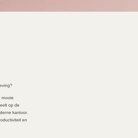
eving?
t mooie
eelt op de
derne kantoor.
ductiviteit en