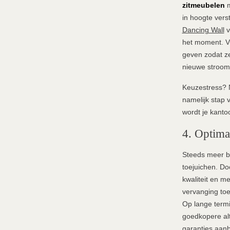
zitmeubelen
in hoogte ver
Dancing Wall
v
het moment. Vi
geven zodat ze
nieuwe
stroom
Keuzestress? 
namelijk stap 
wordt je kantoo
4. Optima
Steeds meer b
toejuichen. Do
kwaliteit en me
vervanging toe 
Op lange termi
goedkopere alt
garanties aanb