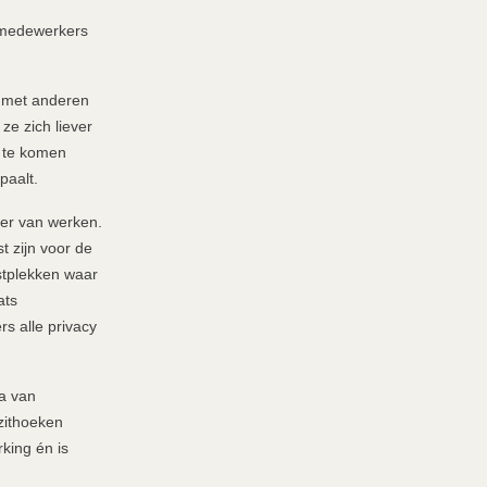
e medewerkers
 met anderen
e zich liever
te komen
paalt.
er van werken.
 zijn voor de
stplekken waar
ats
s alle privacy
a van
zithoeken
king én is