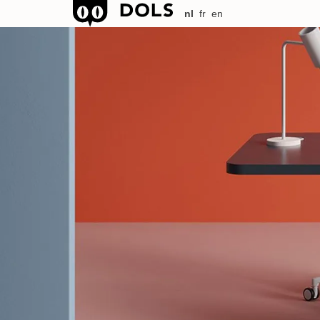
nl
fr
en