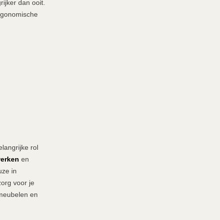
rijker dan ooit.
ergonomische
langrijke rol
werken
en
uze in
zorg voor je
rmeubelen en