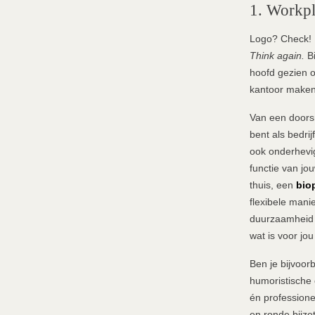
1. Workpl
Logo? Check! H
Think again.
B
hoofd gezien o
kantoor maken 
Van een doorsn
bent als bedri
ook onderhevig 
functie van jo
thuis, een
biop
flexibele mani
duurzaamheid d
wat is voor jou
Ben je bijvoor
humoristische 
én professione
en ronde bijze