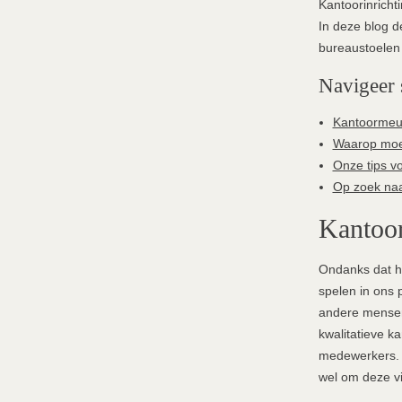
Kantoorinrichti
In deze blog d
bureaustoelen 
Navigeer 
Kantoormeub
Waarop moet
Onze tips vo
Op zoek naar
Kantoor
Ondanks dat he
spelen in ons p
andere mensen
kwalitatieve k
medewerkers. H
wel om deze v