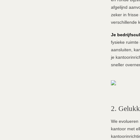
afgelijnd aanv
zeker in friss
verschillende 
Je bedrijfscu
fysieke ruimte
aansluiten, kan
je kantoorinric
sneller overne
2. Gelukk
We evolueren 
kantoor met el
kantoorinrichti