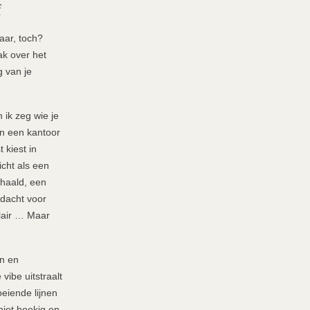
f
aar, toch?
ak over het
g van je
 ik zeg wie je
an een kantoor
 kiest in
icht als een
haald, een
ndacht voor
ilair … Maar
en en
vibe uitstraalt
eiende lijnen
niet hoekig en