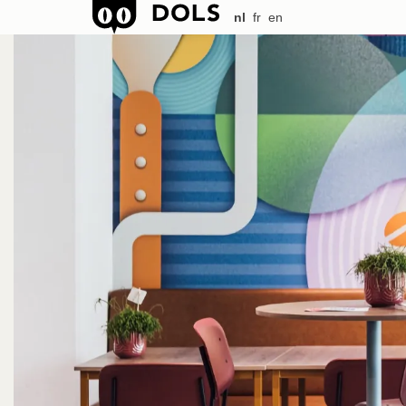
nl
fr
en