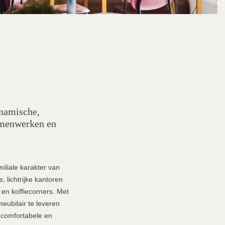
ynamische,
amenwerken en
iliale karakter van
 lichtrijke kantoren
 en koffiecorners. Met
ubilair te leveren
n comfortabele en