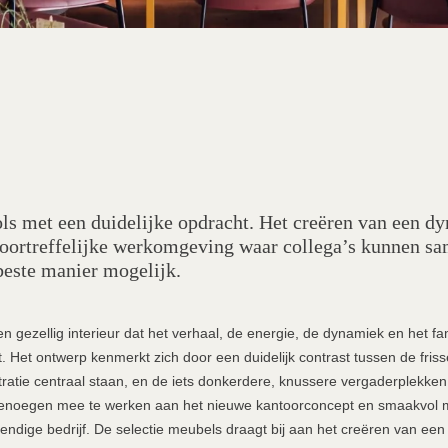
s met een duidelijke opdracht. Het creëren van een d
voortreffelijke werkomgeving waar collega’s kunnen s
beste manier mogelijk.
 gezellig interieur dat het verhaal, de energie, de dynamiek en het fam
 Het ontwerp kenmerkt zich door een duidelijk contrast tussen de frisse,
ratie centraal staan, en de iets donkerdere, knussere vergaderplekken
enoegen mee te werken aan het nieuwe kantoorconcept en smaakvol me
evendige bedrijf. De selectie meubels draagt bij aan het creëren van ee