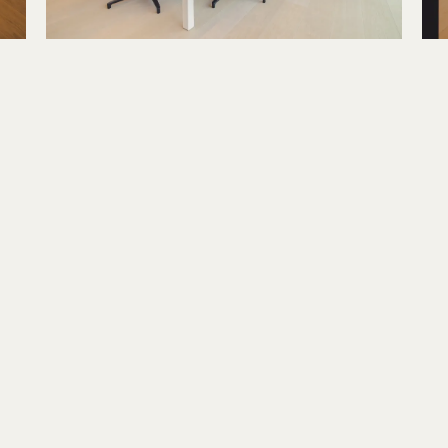
Locatie
Aantal werkplekken
Aantal vergaderzalen
Facilitaire ruimten