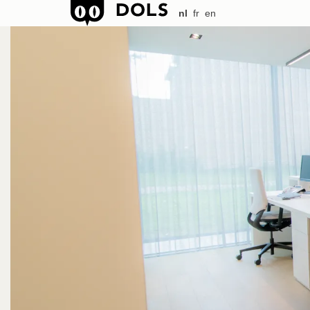
nl
fr
en