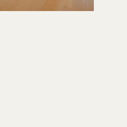
Genk, België
12
2
cafétaria, lounge-wachtruimte