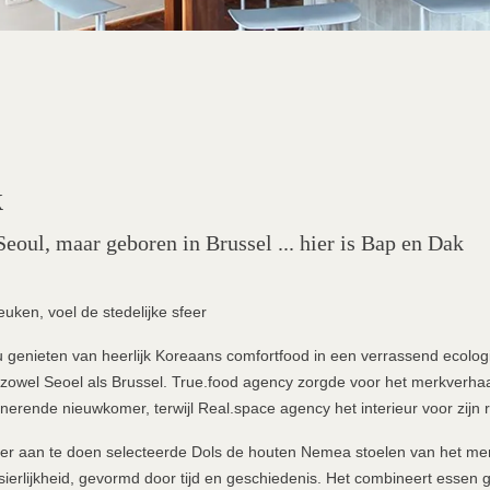
k
Seoul, maar geboren in Brussel ... hier is Bap en Dak
uken, voel de stedelijke sfeer
u genieten van heerlijk Koreaans comfortfood in een verrassend ecolog
r zowel Seoel als Brussel. True.food agency zorgde voor het merkverhaa
cinerende nieuwkomer, terwijl Real.space agency het interieur voor zijn
 eer aan te doen selecteerde Dols de houten Nemea stoelen van het mer
ierlijkheid, gevormd door tijd en geschiedenis. Het combineert essen g