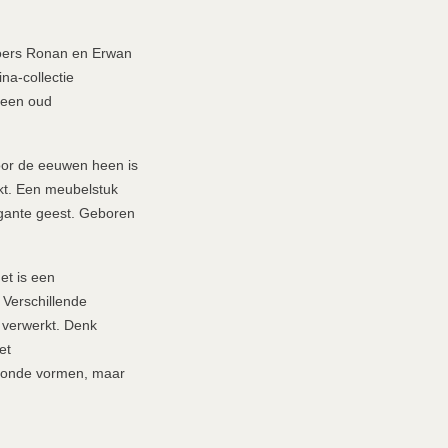
roers Ronan en Erwan
na-collectie
 een oud
oor de eeuwen heen is
akt. Een meubelstuk
egante geest. Geboren
et is een
 Verschillende
 verwerkt. Denk
et
 ronde vormen, maar