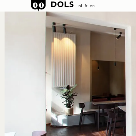
nl
fr
en