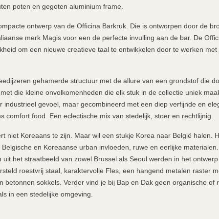
ten poten en gegoten aluminium frame.
compacte ontwerp van de Officina Barkruk. Die is ontworpen door de b
aliaanse merk Magis voor een de perfecte invulling aan de bar. De Offici
kheid om een nieuwe creatieve taal te ontwikkelen door te werken met
edijzeren gehamerde structuur met de allure van een grondstof die d
met die kleine onvolkomenheden die elk stuk in de collectie uniek ma
industrieel gevoel, maar gecombineerd met een diep verfijnde en el
s comfort food. Een eclectische mix van stedelijk, stoer en rechtlijnig.
 niet Koreaans te zijn. Maar wil een stukje Korea naar België halen. H
 Belgische en Koreaanse urban invloeden, ruwe en eerlijke materialen.
uit het straatbeeld van zowel Brussel als Seoul werden in het ontwerp
steld roestvrij staal, karaktervolle Fles, een hangend metalen raster m
n betonnen sokkels. Verder vind je bij Bap en Dak geen organische of
oals in een stedelijke omgeving.