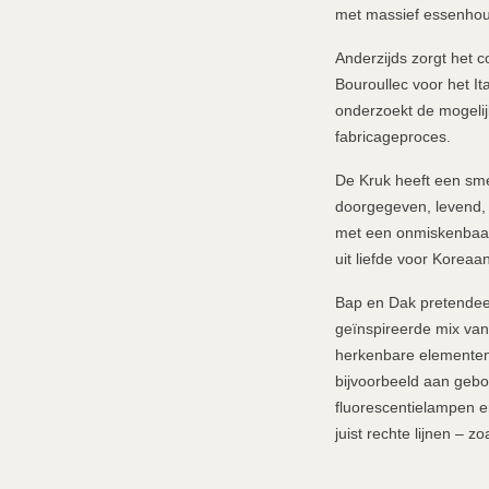
met massief essenhou
Anderzijds zorgt het 
Bouroullec voor het It
onderzoekt de mogelij
fabricageproces.
De Kruk heeft een sme
doorgegeven, levend, 
met een onmiskenbaar 
uit liefde voor Koreaan
Bap en Dak pretendeert
geïnspireerde mix van
herkenbare elementen 
bijvoorbeeld aan gebor
fluorescentielampen e
juist rechte lijnen – z