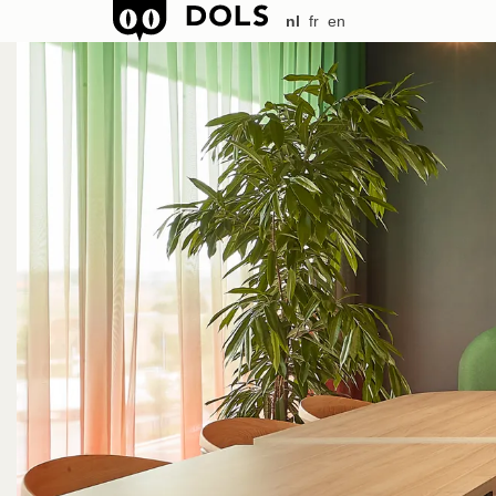
nl
fr
en