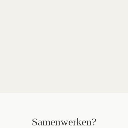
Locatie
Ontwerp
Merken in dit project
Samenwerken?