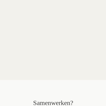
Merken in dit project
Interstuhl
Lande
Menu
Van Esch
Treku
Vitra
Extremis
Muuto
Pedrali
Hay
Samenwerken?