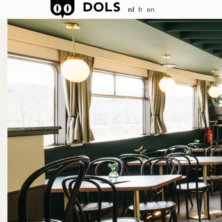
nl
fr
en