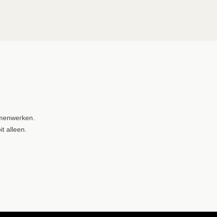
samenwerken.
t alleen.