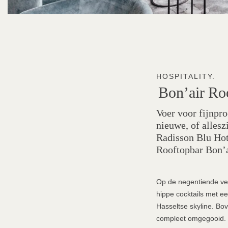
HOSPITALITY.
Bon’air
Ro
Voer voor fijnpro
nieuwe, of alles
Radisson Blu Hot
Rooftopbar Bon’a
Op de negentiende ver
hippe cocktails met ee
Hasseltse skyline. Bo
compleet omgegooid.