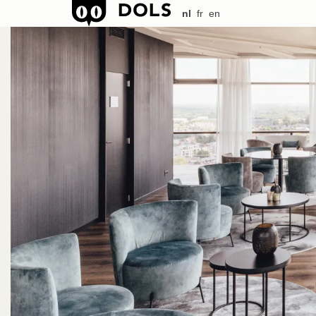
nl
fr
en