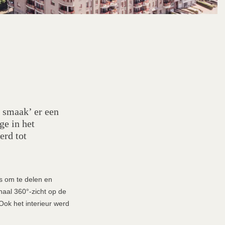
e smaak’ er een
ge in het
erd tot
es om te delen en
naal 360°-zicht op de
Ook het interieur werd