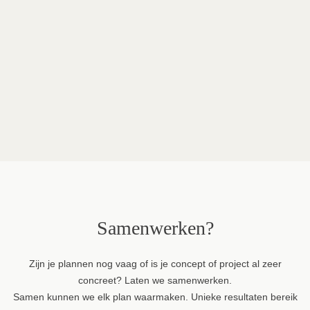
Fotografie
Renaat Nijs
Merken in dit project
Vincent Sheppard
Pedrali
Samenwerken?
Zijn je plannen nog vaag of is je concept of project al zeer
concreet? Laten we samenwerken.
Samen kunnen we elk plan waarmaken. Unieke resultaten bereik