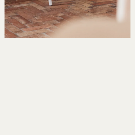
Locatie
Hasselt
Ontwerp
UAU Collectiv