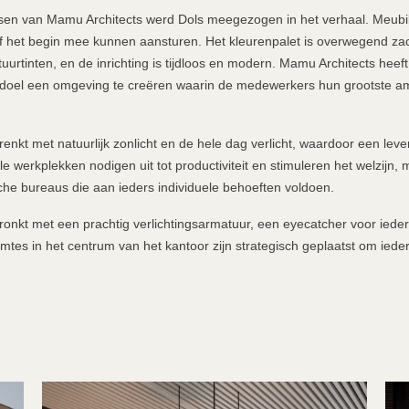
sen van Mamu Architects werd Dols meegezogen in het verhaal. Meubilai
f het begin mee kunnen aansturen. Het kleurenpalet is overwegend za
rtinten, en de inrichting is tijdloos en modern. Mamu Architects heeft 
 doel een omgeving te creëren waarin de medewerkers hun grootste a
drenkt met natuurlijk zonlicht en de hele dag verlicht, waardoor een le
ele werkplekken nodigen uit tot productiviteit en stimuleren het welzijn,
he bureaus die aan ieders individuele behoeften voldoen.
ronkt met een prachtig verlichtingsarmatuur, een eyecatcher voor ieder
imtes in het centrum van het kantoor zijn strategisch geplaatst om ied