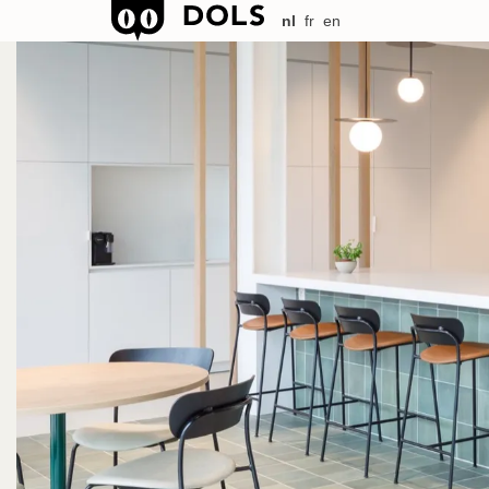
nl
fr
en