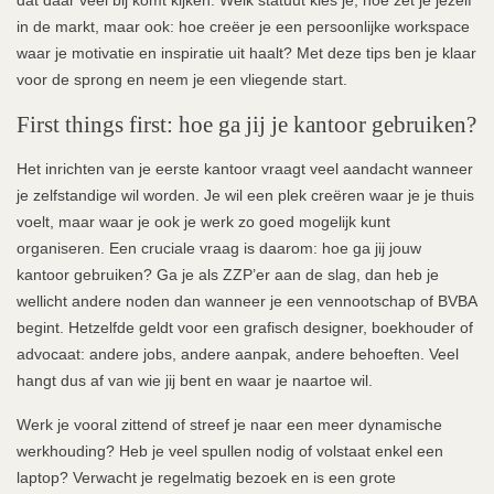
dat daar veel bij komt kijken. Welk statuut kies je, hoe zet je jezelf
in de markt, maar ook: hoe creëer je een persoonlijke workspace
waar je motivatie en inspiratie uit haalt? Met deze tips ben je klaar
voor de sprong en neem je een vliegende start.
First things first: hoe ga jij je kantoor gebruiken?
Het inrichten van je eerste kantoor vraagt veel aandacht wanneer
je zelfstandige wil worden. Je wil een plek creëren waar je je thuis
voelt, maar waar je ook je werk zo goed mogelijk kunt
organiseren. Een cruciale vraag is daarom: hoe ga jij jouw
kantoor gebruiken? Ga je als ZZP’er aan de slag, dan heb je
wellicht andere noden dan wanneer je een vennootschap of BVBA
begint. Hetzelfde geldt voor een grafisch designer, boekhouder of
advocaat: andere jobs, andere aanpak, andere behoeften. Veel
hangt dus af van wie jij bent en waar je naartoe wil.
Werk je vooral zittend of streef je naar een meer dynamische
werkhouding? Heb je veel spullen nodig of volstaat enkel een
laptop? Verwacht je regelmatig bezoek en is een grote