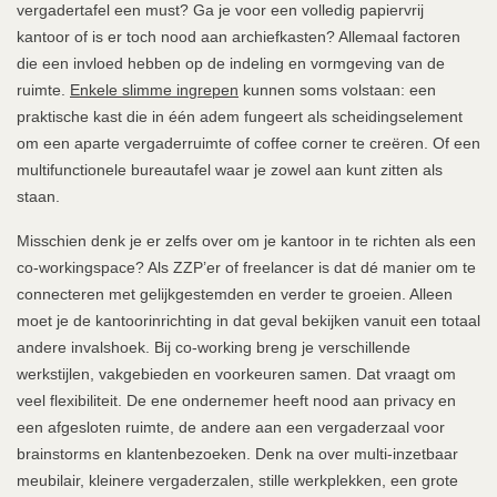
vergadertafel een must? Ga je voor een volledig papiervrij
kantoor of is er toch nood aan archiefkasten? Allemaal factoren
die een invloed hebben op de indeling en vormgeving van de
ruimte.
Enkele slimme ingrepen
kunnen soms volstaan: een
praktische kast die in één adem fungeert als scheidingselement
om een aparte vergaderruimte of coffee corner te creëren. Of een
multifunctionele bureautafel waar je zowel aan kunt zitten als
staan.
Misschien denk je er zelfs over om je kantoor in te richten als een
co-workingspace? Als ZZP’er of freelancer is dat dé manier om te
connecteren met gelijkgestemden en verder te groeien. Alleen
moet je de kantoorinrichting in dat geval bekijken vanuit een totaal
andere invalshoek. Bij co-working breng je verschillende
werkstijlen, vakgebieden en voorkeuren samen. Dat vraagt om
veel flexibiliteit. De ene ondernemer heeft nood aan privacy en
een afgesloten ruimte, de andere aan een vergaderzaal voor
brainstorms en klantenbezoeken. Denk na over multi-inzetbaar
meubilair, kleinere vergaderzalen, stille werkplekken, een grote