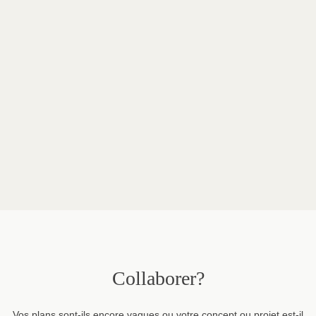
Lieu
Anvers, Belgique
Nombre de places
60
Conception
We Want More
Marques dans ce projet
Billiani
Pedrali
Hay
Collaborer?
Vos plans sont-ils encore vagues ou votre concept ou projet est-il