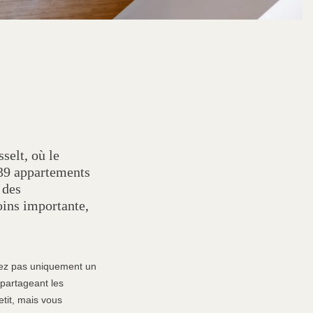
selt, où le
 39 appartements
 des
oins importante,
érez pas uniquement un
partageant les
etit, mais vous