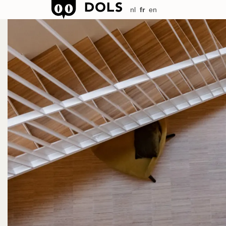
nl
fr
en