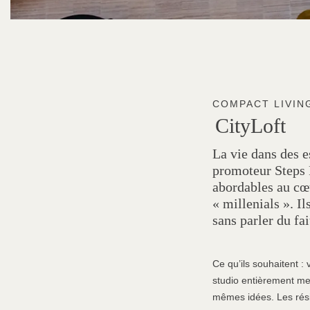
COMPACT LIVIN
CityLoft
La vie dans des e
promoteur Steps 
abordables au cœu
« millenials ». I
sans parler du fa
Ce qu’ils souhaitent 
studio entièrement m
mêmes idées. Les résid