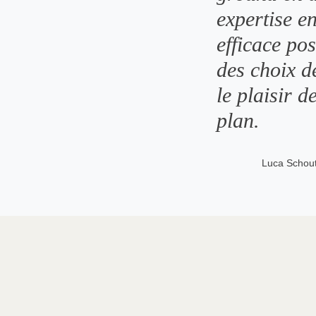
expertise e
efficace po
des choix de
le plaisir d
plan.
Luca Schout