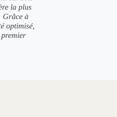
re la plus
e. Grâce à
té optimisé,
u premier