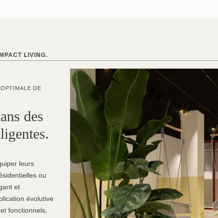
MPACT LIVING.
 OPTIMALE DE
dans des
lligentes.
quiper leurs
ésidentielles ou
gant et
lication évolutive
 et fonctionnels,