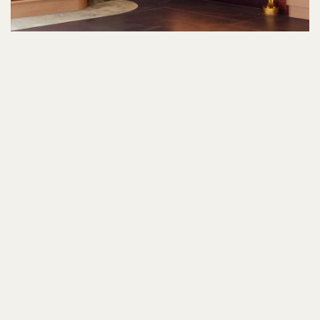
Locatie
Roermond
Ontwerp
Dols
Fotografie
Renaat Nijs